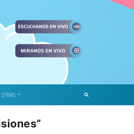
OTRAS
isiones”