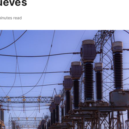
jueves
inutes read