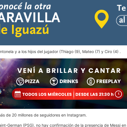
tonela y a los hijos del jugador (Thiago (9), Mateo (7) y Ciro (4) .
más de 20 millones de seguidores en Instagram.
aint-German (PSG), no hay confirmación de la presencia de Messi en 