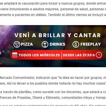
 se ampliará la vacunación para incluir a nuevos grupos, donde entra
 viene inmunizando a adultos mayores, personal de salud, personas d
mente a pacientes en diálisis. También el último viernes se incluyó a
Mercado Concentrador, indicaron que “la idea es hacer por grupos, mu
s. Así no llevan a los pueblos donde todavía no hay muchos casos”
 través de planillas, como sucede con los docentes, que estará a car
 francas de Posadas, Oberá y Eldorado, comunidades mbya y transpor
do que no estaban contemplados los menores de 60 años. Sin embarg