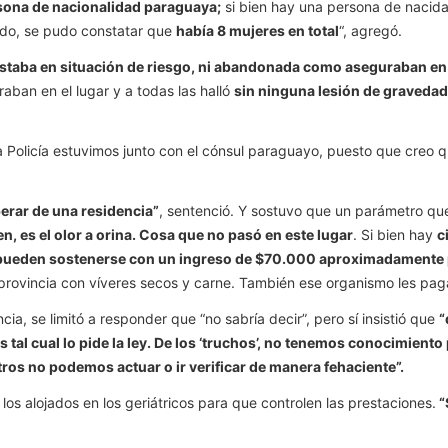
sona de nacionalidad paraguaya;
si bien hay una persona de nacida
izado, se pudo constatar que
había 8 mujeres en total
“, agregó.
staba en situación de riesgo, ni abandonada como aseguraban en 
aban en el lugar y a todas las halló
sin ninguna lesión de gravedad
 la Policía estuvimos junto con el cónsul paraguayo, puesto que creo 
perar de una residencia”
, sentenció. Y sostuvo que un parámetro que
n, es el olor a orina. Cosa que no pasó en este lugar
. Si bien hay
c
pueden sostenerse con un ingreso de $70.000 aproximadamente po
a provincia con víveres secos y carne. También ese organismo les paga 
ia, se limitó a responder que “no sabría decir”, pero sí insistió que
“
 tal cual lo pide la ley. De los ‘truchos’, no tenemos conocimient
ros no podemos actuar o ir verificar de manera fehaciente”.
e los alojados en los geriátricos para que controlen las prestaciones.
“
.