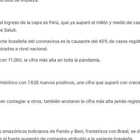
 el ingreso de la cepa es Perú, que ya superó el millón y medio de 
de Salud.
ante brasileña del coronavirus es la causante del 40% de casos regi
strados a nivel nacional.
con 11.260, la cifra más alta en toda la pandemia.
ho histórico con 7.626 nuevos positivos, una cifra que superó con crec
en contagiar a otros, también anotaron la cifra más alta jamás regist
 amazónicos bolivianos de Pando y Beni, fronterizos con Brasil, se d
 el fuerte aumento de contagios atribuido a la variante brasileña.