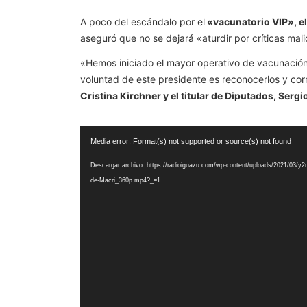
A poco del escándalo por el
«vacunatorio VIP», e
aseguró que no se dejará «aturdir por críticas mal
«Hemos iniciado el mayor operativo de vacunación d
voluntad de este presidente es reconocerlos y cor
Cristina Kirchner y el titular de Diputados, Serg
Reproductor
Media error: Format(s) not supported or source(s) not found
de
vídeo
Descargar archivo: https://radioiguazu.com/wp-content/uploads/2021/03/y2
de-Macri_360p.mp4?_=1