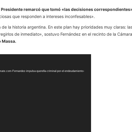
l Presidente remarcó que tomó «las decisiones correspondientes»
iciosas que responden a intereses inconfesables».
e la historia argentina. En este plan hay prioridades muy claras: las
regirlos de inmediato», sostuvo Fernández en el recinto de la Cámar
io Massa.
mate.com-Fernandez-impulsa-querella-criminal-por-el-endeudamiento-