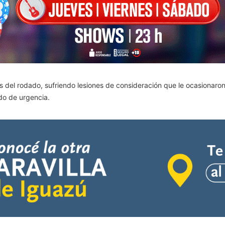
s del rodado, sufriendo lesiones de consideración que le ocasionaron l
ado de urgencia.