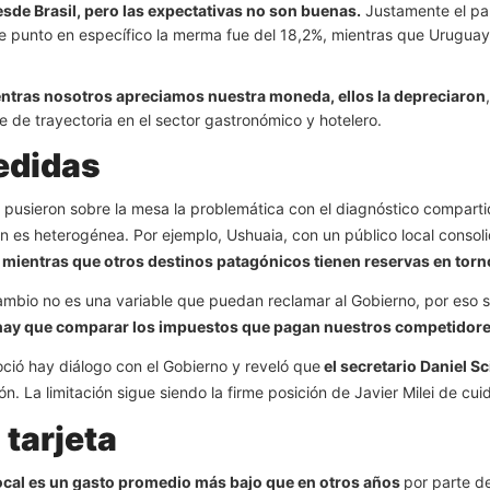
desde Brasil, pero las expectativas no son buenas.
Justamente el país
e punto en específico la merma fue del 18,2%, mientras que Uruguay 
ntras nosotros apreciamos nuestra moneda, ellos la depreciaron
e de trayectoria en el sector gastronómico y hotelero.
edidas
 pusieron sobre la mesa la problemática con el diagnóstico compart
n es heterogénea. Por ejemplo, Ushuaia, con un público local consoli
,
mientras que otros destinos patagónicos tienen reservas en torn
mbio no es una variable que puedan reclamar al Gobierno, por eso se
n hay que comparar los impuestos que pagan nuestros competidor
ció hay diálogo con el Gobierno y reveló que
el secretario Daniel Sc
n. La limitación sigue siendo la firme posición de Javier Milei de cuidar
 tarjeta
 local es un gasto promedio más bajo que en otros años
por parte de