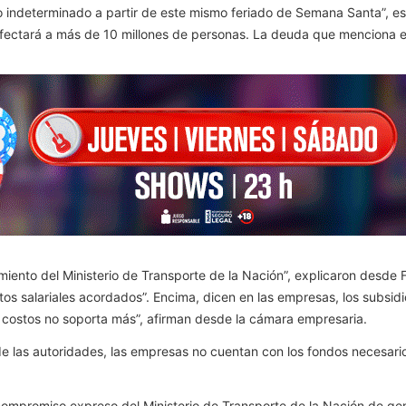
empo indeterminado a partir de este mismo feriado de Semana Santa”,
fectará a más de 10 millones de personas. La deuda que menciona el
miento del Ministerio de Transporte de la Nación”, explicaron desde 
tos salariales acordados”. Encima, dicen en las empresas, los subsid
de costos no soporta más”, afirman desde la cámara empresaria.
 de las autoridades, las empresas no cuentan con los fondos necesario
compromiso expreso del Ministerio de Transporte de la Nación de gen