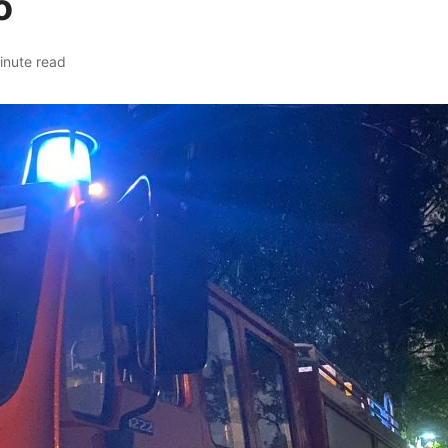
o
inute read