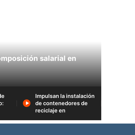
SOCIEDAD
mposición salarial en
Institu
chicos
27/07/202
de
Impulsan la instalación
China
o:
de contenedores de
prima
reciclaje en
Trave