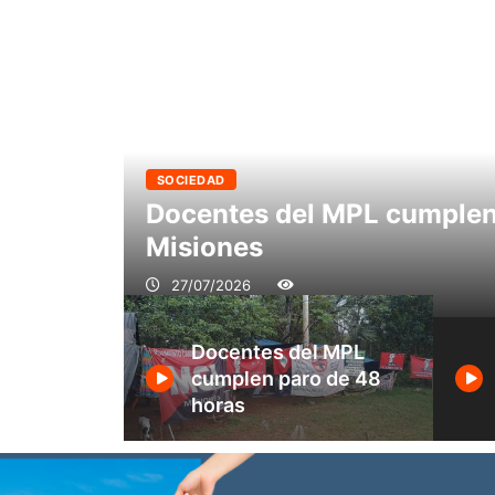
SOCIEDAD
Docentes del MPL cumplen 
Misiones
27/07/2026
struyó por
Docentes del MPL
a vivienda
cumplen paro de 48
horas