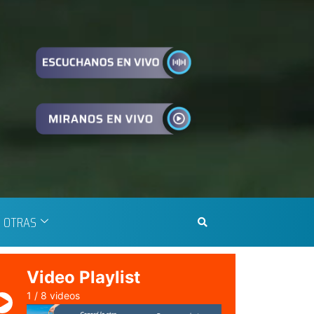
Docentes del MPL
cumplen paro de 48
horas
Instituto Esperanza
busca sumar socios
para ampliar sus
Cierre preventivo de
Garganta del Diablo:
OTRAS
Iguazú Argentina
Impulsan la instalación
Video Playlist
de contenedores de
reciclaje en
1
/
8
videos