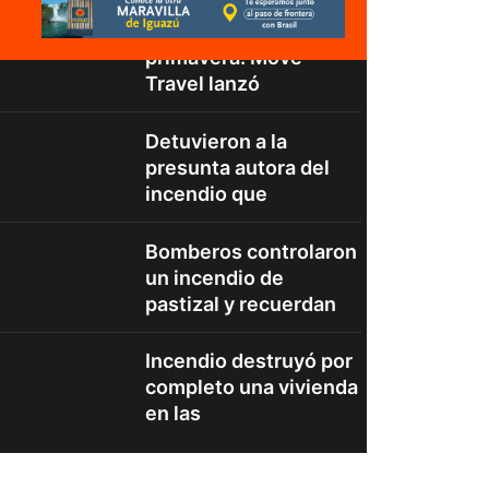
China y Japón en
primavera: Move
Travel lanzó
Detuvieron a la
presunta autora del
incendio que
Bomberos controlaron
un incendio de
pastizal y recuerdan
Incendio destruyó por
completo una vivienda
en las