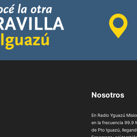
Nosotros
En Radio Yguazú Mision
en la frecuencia 99.9
de Pto Iguazú, llegand