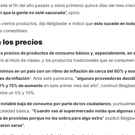
e el fin del año pasado y estos primeros quince días del mes crecier
en que la gente no esté vacunada”,
opinó.
 ciertos productos, dijo Beigbeder e indicó que
esto sucede en todo
s comestibles.
 los precios
en los precios de productos de consumo básico y, especialmente, e
evio al inicio de clases, y los productos tradicionales que se consumen
ivimos en un país con un ritmo de inflación de cerca del 60% y es
es de inflación
”. Ante este panorama,
“algunos proveedores decidie
 10% y 15% de aumento
en este primer mes del año”, continuó Beigbed
ntre un 5% y 10%.
a notable baja de consumo por parte de los ciudadanos
, puntualme
ecesidad básica.
“Cuando vas al supermercado notás que algunas 
a de provistas porque no les sobra para algo extra”
explicó Beigbed
ieron caras”
.