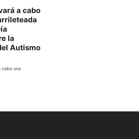
evará a cabo
rrileteada
ía
e la
del Autismo
 a cabo una