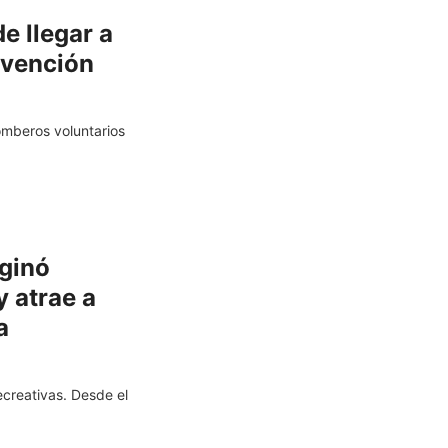
e llegar a
evención
mberos voluntarios
iginó
 atrae a
a
creativas. Desde el