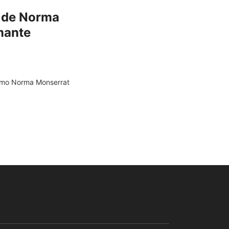
l de Norma
mante
omo Norma Monserrat