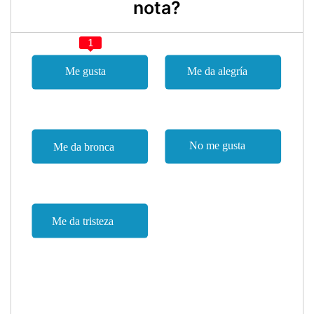
nota?
1