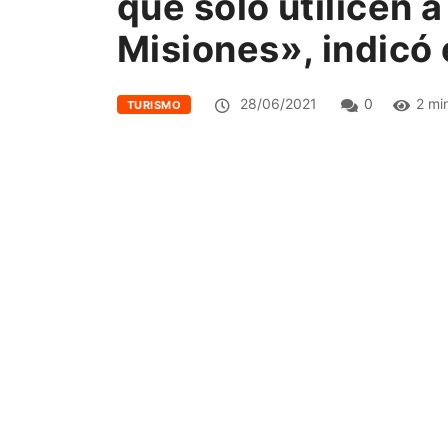
que solo utilicen 
Misiones», indicó
28/06/2021
0
2 mi
TURISMO