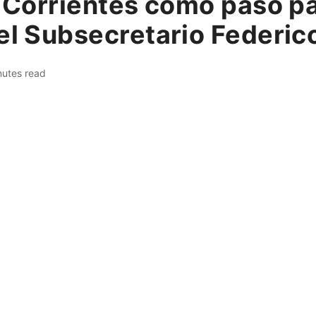
a Corrientes como paso pa
 el Subsecretario Federic
nutes read