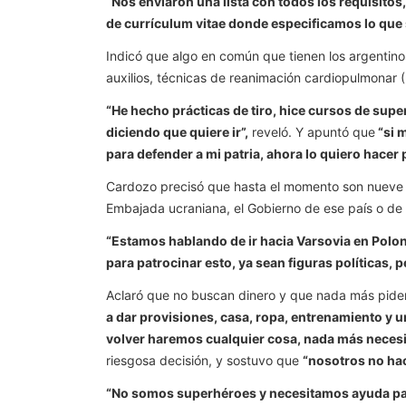
“Nos enviaron una lista con todos los requisito
de currículum vitae donde especificamos lo que
Indicó que algo en común que tienen los argentino
auxilios, técnicas de reanimación cardiopulmonar 
“He hecho prácticas de tiro, hice cursos de super
diciendo que quiere ir”,
reveló. Y apuntó que
“si 
para defender a mi patria, ahora lo quiero hacer 
Cardozo precisó que hasta el momento son nueve lo
Embajada ucraniana, el Gobierno de ese país o de 
“Estamos hablando de ir hacia Varsovia en Polon
para patrocinar esto, ya sean figuras políticas,
Aclaró que no buscan dinero y que nada más pide
a dar provisiones, casa, ropa, entrenamiento y 
volver haremos cualquier cosa, nada más necesi
riesgosa decisión, y sostuvo que
“nosotros no hac
“No somos superhéroes y necesitamos ayuda para