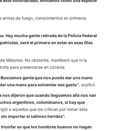
 de este voluntariado, enviamos como una especie
de armas de fuego, conocimientos en primeros
na. Hay mucha gente retirada de la Policía Federal
riotas, seré el primero en estar en esas filas
de Misiones. No obstante, manifestó que ni la
trofe para presentarse en Ucrania.
ana. Buscamos gente que nos pueda dar una mano
n dar una mano para solventar ese gasto”
, explicó.
a nos dijeron que cuando lleguemos allá nos van
muchos argentinos, colombianos, si hay que
rigió a aquellos que los critican por tomar esta
in importar si salimos heridos”.
a triunfar es que los hombres buenos no hagan