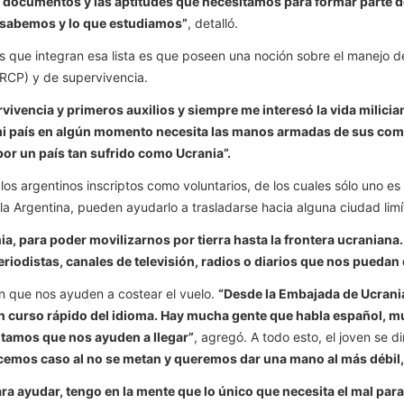
s, documentos y las aptitudes que necesitamos para formar parte
 sabemos y lo que estudiamos”
, detalló.
s que integran esa lista es que poseen una noción sobre el manejo 
(RCP) y de supervivencia.
vivencia y primeros auxilios y siempre me interesó la vida milicia
mi país en algún momento necesita las manos armadas de sus compat
por un país tan sufrido como Ucrania”.
s argentinos inscriptos como voluntarios, de los cuales sólo uno es 
la Argentina, pueden ayudarlo a trasladarse hacia alguna ciudad limí
ia, para poder movilizarnos por tierra hasta la frontera ucrani
 periodistas, canales de televisión, radios o diarios que nos pueda
n que nos ayuden a costear el vuelo.
“Desde la Embajada de Ucrani
un curso rápido del idioma. Hay mucha gente que habla español, 
tamos que nos ayuden a llegar”
, agregó. A todo esto, el joven se di
emos caso al no se metan y queremos dar una mano al más débil, s
 ayudar, tengo en la mente que lo único que necesita el mal par