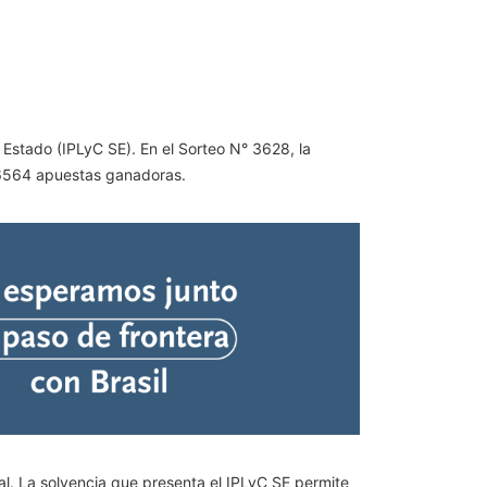
l Estado (IPLyC SE). En el Sorteo N° 3628, la
e 6564 apuestas ganadoras.
al. La solvencia que presenta el IPLyC SE permite