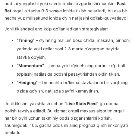
oddsni yangilashi yoki savdo limitini o‘zgartirishi mumkin.
Fast
Bet
orqali o‘rtacha
0.3 soniya
ichida tikish bajariladi, bu esa bir
necha yuz millisekund ichida o‘yin natijasini qo‘llab‑quvvatlaydi.
Jonli tikishdagi eng ko‘p qo‘llaniladigan strategiyalar:
“Timing”
– o‘yinning ma’lum bosqichida, masalan, birinchi
yarimda yoki gollar soni 2‑3 marta o‘zgargan paytda
stavka qo‘yish.
“Momentum”
– jamoa yoki o‘yinchining darhol ko‘p ball
to‘plashi natijasida oddsni pasaytirishdan oldin tikish.
“Hedging”
– bir nechta bo‘linma stavkalarini bir vaqtning
o‘zida qo‘yish, natijada xavfni kamaytirish.
Jonli tikishni yaxshilash uchun
“Live Stats Feed”
ga obuna
bo‘lish tavsiya etiladi. Bu xizmat orqali maxsus algoritm orqali
har bir o‘yin uchun taxminiy odds o‘zgarishlarini ko‘rish,
shuningdek, 10% gacha odds ini aniq prognoz qilish imkoniyati
beriladi.