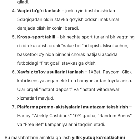
qiladi.
Vaqtni to‘g‘ri tanlash
– jonli o‘yin boshlanishidan
5daqiqadan oldin stavka qo‘yish oddsni maksimal
darajada olish imkonini beradi.
Kross‑sport tahlil
– bir nechta sport turlarini bir vaqtning
o‘zida kuzatish orqali “value bet”ni topish. Misol uchun,
basketbol o‘yinida birinchi chorak natijasi asosida
futboldagi “first goal” stavkasiga o‘tish.
Xavfsiz to‘lov usullarini tanlash
– 1XBet, Paycom, Click
kabi lisensiyalangan elektron hamyonlardan foydalanish.
Ular orqali “instant deposit” va “instant withdrawal”
xizmatlari mavjud.
Platforma promo‑aktsiyalarini muntazam tekshirish
–
Har oy “Weekly Cashback” 10% gacha, “Random Bonus”
va “Free Bet” kampaniyalarini taqdim etadi.
Bu maslahatlarni amalda qo‘llash
yillik yutuq ko‘rsatkichini