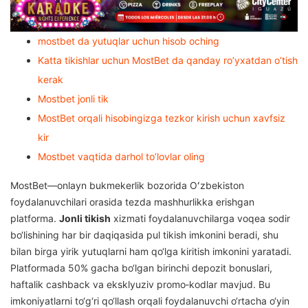
mostbet da yutuqlar uchun hisob oching
Katta tikishlar uchun MostBet da qanday ro’yxatdan o’tish
kerak
Mostbet jonli tik
MostBet orqali hisobingizga tezkor kirish uchun xavfsiz
kir
Mostbet vaqtida darhol to’lovlar oling
MostBet—onlayn bukmekerlik bozorida Oʻzbekiston
foydalanuvchilari orasida tezda mashhurlikka erishgan
platforma.
Jonli tikish
xizmati foydalanuvchilarga voqea sodir
bo‘lishining har bir daqiqasida pul tikish imkonini beradi, shu
bilan birga yirik yutuqlarni ham qo‘lga kiritish imkonini yaratadi.
Platformada 50% gacha bo‘lgan birinchi depozit bonuslari,
haftalik cashback va eksklyuziv promo‑kodlar mavjud. Bu
imkoniyatlarni to‘g‘ri qo‘llash orqali foydalanuvchi o‘rtacha o‘yin