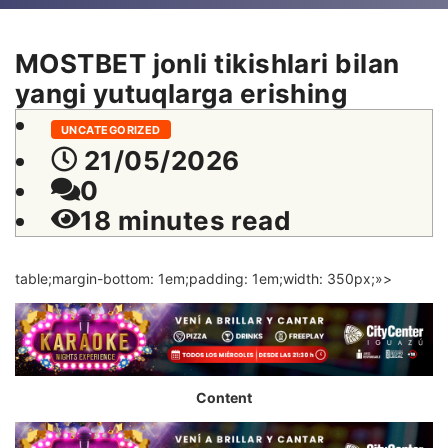
MOSTBET jonli tikishlari bilan
yangi yutuqlarga erishing
UNCATEGORIZED
21/05/2026
0
18 minutes read
table;margin-bottom: 1em;padding: 1em;width: 350px;»>
Content