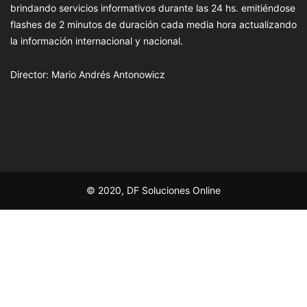
brindando servicios informativos durante las 24 hs. emitiéndose
flashes de 2 minutos de duración cada media hora actualizando
la información internacional y nacional.
Director: Mario Andrés Antonowicz
© 2020, DF Soluciones Online