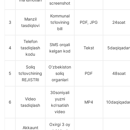
screenshot
Kommunal
Manzil
3
to‘lovining
PDF, JPG
24soat
tasdiqlovi
bill
Telefon
SMS orqali
4
tasdiqlash
Tekst
5daqiqada
kelgan kod
kodu
Soliq
O‘zbekiston
5
to‘lovchining
soliq
PDF
48soat
REJISTRI
organlari
30soniyali
Video
yuzni
6
MP4
10daqiqada
tasdiqlash
ko‘rsatish
video
Oxirgi 3 oy
Akkaunt