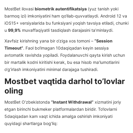
MostBet ilovasi
biometrik autentifikatsiya
(yuz tanish yoki
barmoq izi) imkoniyatini ham qo‘llab‑quvvatlaydi. Android 12 va
iOS15+ versiyalarida bu funksiyani yoqish tavsiya etiladi, chunki
u
99,9%
muvaffaqiyatli tasdiqlash darajasini ta’minlaydi.
Xavfsiz kirishning yana bir o‘ziga xos tomoni –
“Session
Timeout”
. Faol bo‘lmagan 10daqiqadan keyin sessiya
avtomatik ravishda yopiladi. Foydalanuvchi qayta kirish uchun
bir martalik kodni kiritishi kerak, bu esa hisob ma’lumotlarini
o‘g‘irlash imkoniyatini minimal darajaga tushiradi.
Mostbet vaqtida darhol to’lovlar
oling
MostBet O‘zbekistonda
“Instant Withdrawal”
xizmatini joriy
etgan birinchi bukmeker platformalardan biridir. To‘lovlarni
5daqiqadan kam vaqt ichida amalga oshirish imkoniyati
quyidagi shartlarga bog‘liq: