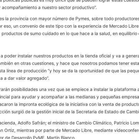
 acompañamiento a nuestro sector productivo”.
 es la provincia con mayor número de Pymes, sobre todo productore
 eso, un convenio de este tipo con la experiencia de Mercado Libre v
roductos de sumo cuidado en lo que hace a la salud, en equilibrio 
poder instalar nuestros productos en la tienda oficial y va a gener
 también en otras cuestiones, y hace que nosotros podamos tener es
sta línea de producción “y hoy se da la oportunidad de que las pe
a a dar valor agregado”.
arán posibilidades una vez que se empiece a instalar la plataforma
rovincial para ayudar y acompañar a las medianas y pequeñas empresa
aron la impronta ecológica de la iniciativa con la venta de product
ción surgió de la gestión inicial de la Secretaria de Estado de Cambi
cienda, Adolfo Safrán; el ministro de Cambio Climático, Patricio Lom
án Ortiz, mientras por parte de Mercado Libre, mediante videoconfere
or de Desarrollo PyME, Martín Blanco.