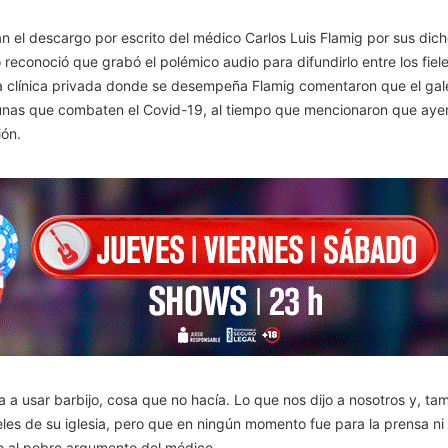
n el descargo por escrito del médico Carlos Luis Flamig por sus dich
econoció que grabó el polémico audio para difundirlo entre los fieles
e la clínica privada donde se desempeña Flamig comentaron que el gal
unas que combaten el Covid-19, al tiempo que mencionaron que ayer
ión.
ga a usar barbijo, cosa que no hacía. Lo que nos dijo a nosotros y, t
ieles de su iglesia, pero que en ningún momento fue para la prensa ni
to al pobre argumento del médico.