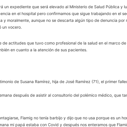
un expediente que será elevado al Ministerio de Salud Pública y lue
encia en el hospital pero confirmamos que sigue trabajando en el sec
ca y moralmente, aunque no se descarta algún tipo de denuncia por m
ó un vocero.
e de actitudes que tuvo como profesional de la salud en el marco d
bién en cuanto a la atención de sus pacientes.
estimonio de Susana Ramírez, hija de José Ramírez (71), el primer fal
ana después de asistir al consultorio del polémico médico, que ta
tagiarse, Flamig no tenía barbijo y dijo que no usa porque es un homb
a semana mi papá estaba con Covid y después nos enteramos que Flam