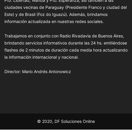
Pto. Libertad, Wanda y Pto. Esperanza, así también a las
ciudades vecinas de Paraguay (Presidente Franco y ciudad del
Este) y de Brasil (Foz do Iguazú). Además, brindamos
información actualizada en nuestras redes sociales.
Trabajamos en conjunto con Radio Rivadavia de Buenos Aires,
brindando servicios informativos durante las 24 hs. emitiéndose
flashes de 2 minutos de duración cada media hora actualizando
la información internacional y nacional.
Director: Mario Andrés Antonowicz
© 2020, DF Soluciones Online