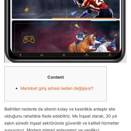
Content
Mariobet giriş adresi neden değişiyor?
Belirtilen nedenle de sitenin kolay ve kesinlikle anlaşılır site
olduğunu rahatlıkla ifade edebiliriz. Ms İnşaat olarak, 20 yılı
aşkın süredir inşaat sektöründe güvenilir ve kaliteli hizmetler
sunuyoruz. Modern mimari anlayışımız ve yenilikçi