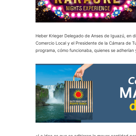
Heber Krieger Delegado de Anses de Iguazú, en d
Comercio Local y el Presidente de la Cámara de T
programa, cómo funcionaba, quienes se adherían y
«La idea es que se adhieran la mayor cantidad po