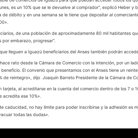
 lunes, es un 10% que se le devuelve al comprador”, explicó Heber y
a de débito y en una semana se le tiene que depositar al comerciant
100».
ciarios, de una población de aproximadamente 80 mil habitantes que 
s por embarazo, progresar”.
s que lleguen a Iguazú beneficiarios del Anses también podrán acced
ace rato desde la Cámara de Comercio con la intención, por un lad
beneficio. El convenio que presentamos con el Anses tiene un reinte
% de reintegro», dijo Joaquín Barreto Presidente de la Cámara de C
n tarjeta, al acreditarse en la cuenta del comercio dentro de los 7 o 1
e acredita ese 10%».
 caducidad, no hay límite para poder inscribirse y la adhesión es mu
vacuar todas las dudas».