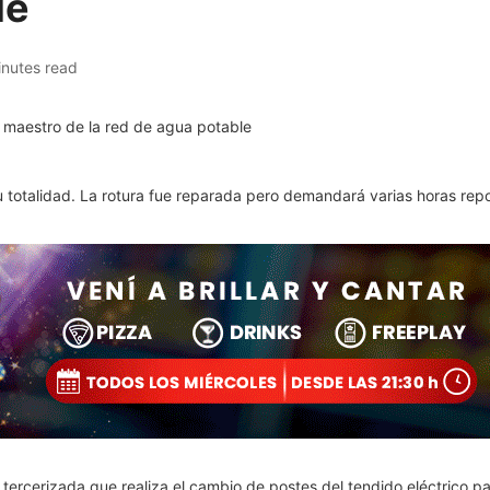
le
inutes read
totalidad. La rotura fue reparada pero demandará varias horas repone
tercerizada que realiza el cambio de postes del tendido eléctrico pa