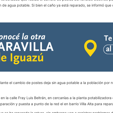
n de agua potable. Si bien el caño ya está reparado, se informó que 
ante el cambio de postes deja sin agua potable a la población por n
n la calle Fray Luis Beltrán, en cercanías a la planta potabilizadora
ración y puesta a punto de la red el en barrio Villa Alta para repara
 se ha reparado la rotura, sin embargo van a registrar problemas de 