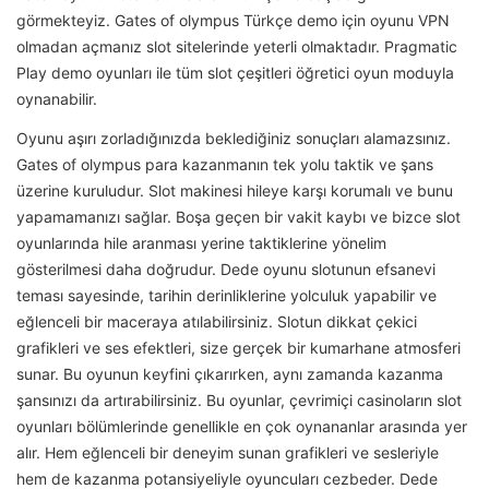
görmekteyiz. Gates of olympus Türkçe demo için oyunu VPN
olmadan açmanız slot sitelerinde yeterli olmaktadır. Pragmatic
Play demo oyunları ile tüm slot çeşitleri öğretici oyun moduyla
oynanabilir.
Oyunu aşırı zorladığınızda beklediğiniz sonuçları alamazsınız.
Gates of olympus para kazanmanın tek yolu taktik ve şans
üzerine kuruludur. Slot makinesi hileye karşı korumalı ve bunu
yapamamanızı sağlar. Boşa geçen bir vakit kaybı ve bizce slot
oyunlarında hile aranması yerine taktiklerine yönelim
gösterilmesi daha doğrudur. Dede oyunu slotunun efsanevi
teması sayesinde, tarihin derinliklerine yolculuk yapabilir ve
eğlenceli bir maceraya atılabilirsiniz. Slotun dikkat çekici
grafikleri ve ses efektleri, size gerçek bir kumarhane atmosferi
sunar. Bu oyunun keyfini çıkarırken, aynı zamanda kazanma
şansınızı da artırabilirsiniz. Bu oyunlar, çevrimiçi casinoların slot
oyunları bölümlerinde genellikle en çok oynananlar arasında yer
alır. Hem eğlenceli bir deneyim sunan grafikleri ve sesleriyle
hem de kazanma potansiyeliyle oyuncuları cezbeder. Dede