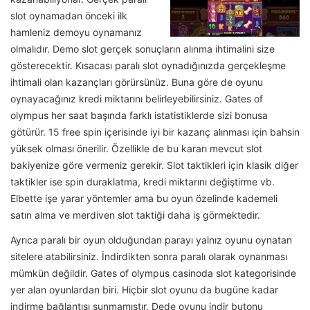
slot oynamadan önceki ilk
hamleniz demoyu oynamanız
olmalıdır. Demo slot gerçek sonuçların alınma ihtimalini size
gösterecektir. Kısacası paralı slot oynadığınızda gerçekleşme
ihtimali olan kazançları görürsünüz. Buna göre de oyunu
oynayacağınız kredi miktarını belirleyebilirsiniz. Gates of
olympus her saat başında farklı istatistiklerde sizi bonusa
götürür. 15 free spin içerisinde iyi bir kazanç alınması için bahsin
yüksek olması önerilir. Özellikle de bu kararı mevcut slot
bakiyenize göre vermeniz gerekir. Slot taktikleri için klasik diğer
taktikler ise spin duraklatma, kredi miktarını değiştirme vb.
Elbette işe yarar yöntemler ama bu oyun özelinde kademeli
satın alma ve merdiven slot taktiği daha iş görmektedir.
Ayrıca paralı bir oyun olduğundan parayı yalnız oyunu oynatan
sitelere atabilirsiniz. İndirdikten sonra paralı olarak oynanması
mümkün değildir. Gates of olympus casinoda slot kategorisinde
yer alan oyunlardan biri. Hiçbir slot oyunu da bugüne kadar
indirme bağlantısı sunmamıştır. Dede oyunu indir butonu