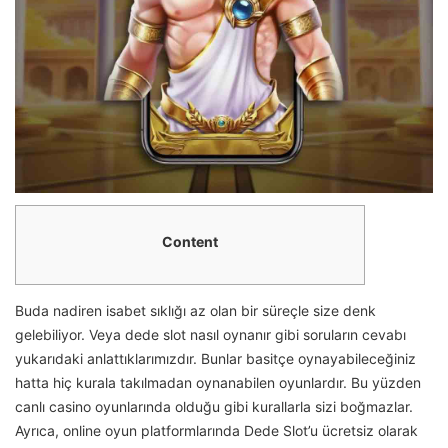
Content
Buda nadiren isabet sıklığı az olan bir süreçle size denk
gelebiliyor. Veya dede slot nasıl oynanır gibi soruların cevabı
yukarıdaki anlattıklarımızdır. Bunlar basitçe oynayabileceğiniz
hatta hiç kurala takılmadan oynanabilen oyunlardır. Bu yüzden
canlı casino oyunlarında olduğu gibi kurallarla sizi boğmazlar.
Ayrıca, online oyun platformlarında Dede Slot’u ücretsiz olarak