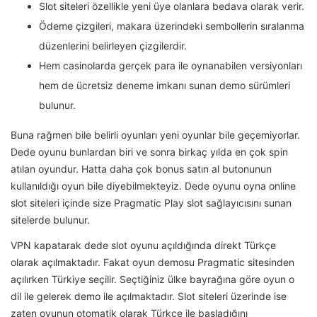
Slot siteleri özellikle yeni üye olanlara bedava olarak verir.
Ödeme çizgileri, makara üzerindeki sembollerin sıralanma
düzenlerini belirleyen çizgilerdir.
Hem casinolarda gerçek para ile oynanabilen versiyonları
hem de ücretsiz deneme imkanı sunan demo sürümleri
bulunur.
Buna rağmen bile belirli oyunları yeni oyunlar bile geçemiyorlar.
Dede oyunu bunlardan biri ve sonra birkaç yılda en çok spin
atılan oyundur. Hatta daha çok bonus satın al butonunun
kullanıldığı oyun bile diyebilmekteyiz. Dede oyunu oyna online
slot siteleri içinde size Pragmatic Play slot sağlayıcısını sunan
sitelerde bulunur.
VPN kapatarak dede slot oyunu açıldığında direkt Türkçe
olarak açılmaktadır. Fakat oyun demosu Pragmatic sitesinden
açılırken Türkiye seçilir. Seçtiğiniz ülke bayrağına göre oyun o
dil ile gelerek demo ile açılmaktadır. Slot siteleri üzerinde ise
zaten oyunun otomatik olarak Türkçe ile başladığını