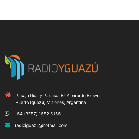
Pasaje Rios y Paraiso, B° Almirante Brown
Puerto Iguazú, Misiones, Argentina
+54 (3757) 1552 5155
radioiguazu@hotmail.com