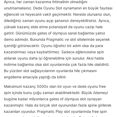
Ayrıca, her zaman kazanma ihtimalinin olmadığını
unutmamalısınız. Dede Oyunu Slot oynamanın en büyük faydası
eğlenceli ve heyecanlı vakit geçirmektir. Nerede olursanız olun,
dilediğiniz zaman oyunu açıp şansınızı deneyebilirsiniz. Ayrıca,
yüksek kazanç elde etme potansiyeli de oyunu cazip hale
getirir. Günümüzde gates of olympus sanal bağlantısı yalnız
demo adımıdır. Bununda Pragmatic ve slot sitelerinde seçenek
içerdiği görünecektir. Oyunu öğretici bir adım olsa da para
kazandırmaz veya kaybettirmez. Sadece eğlencesine spin
atılarak oyunu daha iyi öğrenebilme için sunulur. Aksi halde
indirme bağlantısı olsa slot oyunlarında çok fazla hile olabilirdi.
Bu yüzden slot sağlayıcılarının oyunlarda hile çıkmasını
engelleme amacıyla yaptığı da bilinir.
Maksimum kazanç 5000x olan bir oyun ve dede oyunu free
spin içinde bunu çoğu zaman atabilmektedir. Büyük ödemeyi
bugüne kadar milyonlarca gates of olympus slot oynayan
kazanmıştır. Hala da birçok slot oyunundan fazla spine girilerek
kazanılan oyundur. Pragmatic Play slot oyunlarında free spin