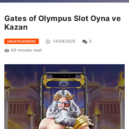
Gates of Olympus Slot Oyna ve
Kazan
14/08/2025
0
UNCATEGORIZED
99 minutes read