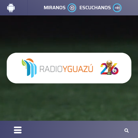
MIRANOS
ESCUCHANOS