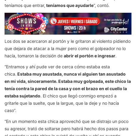
teníamos que entrar,
teníamos que ayudarle
“, contó.
Los dos se acercaron al portón y le gritaron al violento pidiendo
que dejara de atacar a la mujer pero como el golpeador no lo
hacía, tomaron la decisión de
abrir el portón e ingresar
.
“Entramos y ahí pude ver de cerca cómo estaba esta
chica.
Estaba muy asustada, nunca vi alguien tan asustado
en mi vida, sinceramente. Estaba muy golpeada, este chico la
tenía contra la pared de la casa y con el brazo en el cuello la
estaba sujetando
. El chico que llegó conmigo empezó a
gritarle que la suelte, que la largue, que la deje y no hacía
caso”.
“En un momento esta chica aprovechó que se distrajo un poco
su agresor, trató de soltarse pero habrá hecho dos pasos para
el costado y este chico la sujetó de vuelta y ahí es cuando