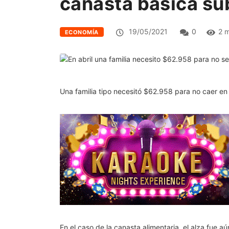
canasta básica sub
19/05/2021
0
2 m
ECONOMÍA
Una familia tipo necesitó $62.958 para no caer en
En el caso de la canasta alimentaria, el alza fue a