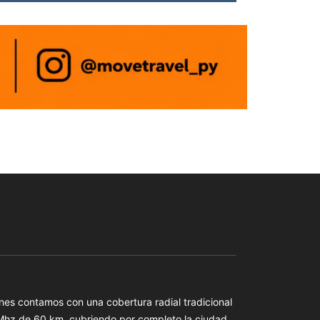
es contamos con una cobertura radial tradicional
 Mhz de 60 km, cubriendo por completo la ciudad