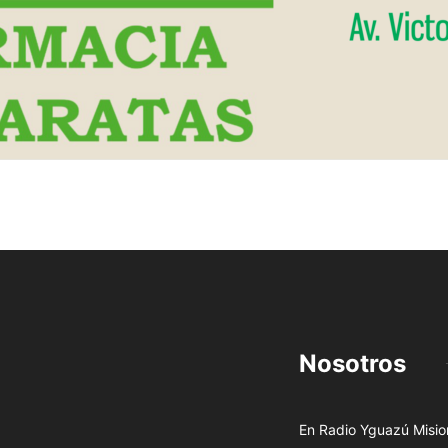
Nosotros
En Radio Yguazú Mision