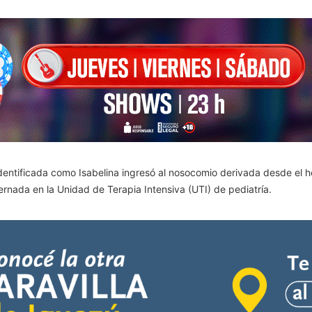
identificada como Isabelina ingresó al nosocomio derivada desde el h
rnada en la Unidad de Terapia Intensiva (UTI) de pediatría.