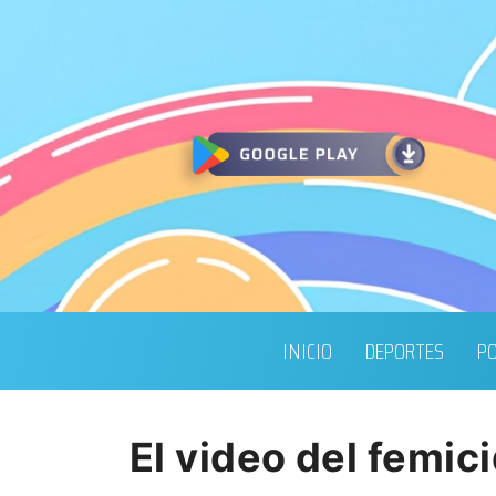
INICIO
DEPORTES
PO
El video del femic