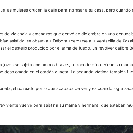
ue las mujeres crucen la calle para ingresar a su casa, pero cuand
ones de violencia y amenazas que derivó en diciembre en una denuncia
bían asistido, se observa a Débora acercarse a la ventanilla de Kozak
sar el destello producido por el arma de fuego, un revólver calibre 3
o la joven se sujeta con ambos brazos, retrocede e interviene su ma
cae desplomada en el cordón cuneta. La segunda víctima también fue
ioneta, shockeado por lo que acababa de ver y es cuando logra sacar
breviviente vuelve para asistir a su mamá y hermana, que estaban mue