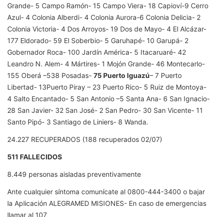
Grande- 5 Campo Ramón- 15 Campo Viera- 18 Capioví-9 Cerro
Azul- 4 Colonia Alberdi- 4 Colonia Aurora-6 Colonia Delicia- 2
Colonia Victoria- 4 Dos Arroyos- 19 Dos de Mayo- 4 El Alcázar-
177 Eldorado- 59 El Soberbio- 5 Garuhapé- 10 Garupá- 2
Gobernador Roca- 100 Jardín América- 5 Itacaruaré- 42
Leandro N. Alem- 4 Mártires- 1 Mojón Grande- 46 Montecarlo-
155 Oberá –538 Posadas-
75 Puerto Iguazú
– 7 Puerto
Libertad- 13Puerto Piray – 23 Puerto Rico- 5 Ruiz de Montoya-
4 Salto Encantado- 5 San Antonio –5 Santa Ana- 6 San Ignacio-
28 San Javier- 32 San José- 2 San Pedro- 30 San Vicente- 11
Santo Pipó- 3 Santiago de Liniers- 8 Wanda.
24.227 RECUPERADOS (188 recuperados 02/07)
511 FALLECIDOS
8.449 personas aisladas preventivamente
Ante cualquier síntoma comunícate al 0800-444-3400 o bajar
la Aplicación ALEGRAMED MISIONES- En caso de emergencias
llamar al 107