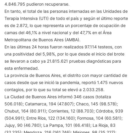
4.846.795 pudieron recuperarse.
En tanto, el total de las personas internadas en las Unidades de
Terapia Intensiva (UTI) de todo el país y según el último reporte
es de 2.872, lo que representa un porcentaje de ocupación de
camas del 46,1% a nivel nacional y del 47,7% en el Área
Metropolitana de Buenos Aires (AMBA).
En las últimas 24 horas fueron realizados 97.114 testeos, con
una positividad del 5,98%, por lo que desde el inicio del brote
se llevaron a cabo ya 21.815.621 pruebas diagnósticas para
esta enfermedad.
La provincia de Buenos Aires, el distrito con mayor cantidad de
casos desde que se inició la pandemia, reportó 1.475 nuevos
contagios, por lo que su total se elevó a 2.033.258.
La Ciudad de Buenos Aires informó 346 casos (totaliza
506.018); Catamarca, 194 (47.807); Chaco, 145 (98.578);
Chubut, 164 (80.911); Corrientes, 12 (88.703); Córdoba, 939
(504.991); Entre Ríos, 122 (134.160); Formosa, 104 (60.581);
Jujuy, 90 (46.780); La Pampa, 101 (66.418); La Rioja, 83
(32.235); Mendoza, 216 (161.746); Misiones, 98 (35.227);