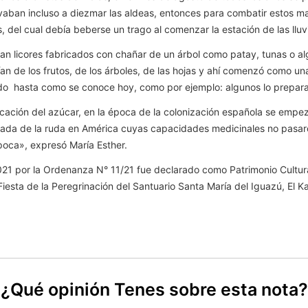
ban incluso a diezmar las aldeas, entonces para combatir estos ma
, del cual debía beberse un trago al comenzar la estación de las lluv
n licores fabricados con chañar de un árbol como patay, tunas o alga
ían de los frutos, de los árboles, de las hojas y ahí comenzó como un
o hasta como se conoce hoy, como por ejemplo: algunos lo prepara
icación del azúcar, en la época de la colonización española se empez
 llegada de la ruda en América cuyas capacidades medicinales no pasa
poca», expresó María Esther.
2021 por la Ordenanza N° 11/21 fue declarado como Patrimonio Cultur
esta de la Peregrinación del Santuario Santa María del Iguazú, El Kar
¿Qué opinión Tenes sobre esta nota?