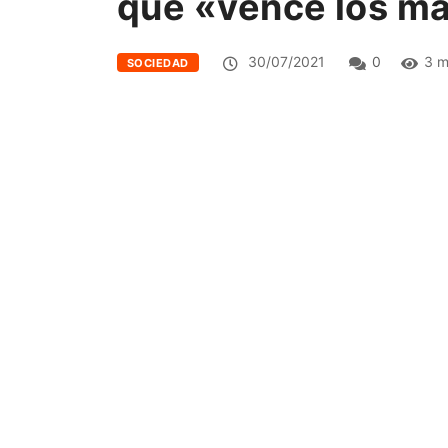
que «vence los m
30/07/2021
0
3 m
SOCIEDAD