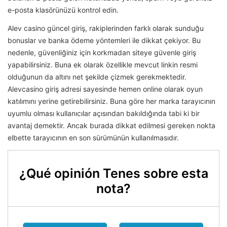
e-posta klasörünüzü kontrol edin.
Alev casino güncel giriş, rakiplerinden farklı olarak sunduğu
bonuslar ve banka ödeme yöntemleri ile dikkat çekiyor. Bu
nedenle, güvenliğiniz için korkmadan siteye güvenle giriş
yapabilirsiniz. Buna ek olarak özellikle mevcut linkin resmi
olduğunun da altını net şekilde çizmek gerekmektedir.
Alevcasino giriş adresi sayesinde hemen online olarak oyun
katılımını yerine getirebilirsiniz. Buna göre her marka tarayıcının
uyumlu olması kullanıcılar açısından bakıldığında tabi ki bir
avantaj demektir. Ancak burada dikkat edilmesi gereken nokta
elbette tarayıcının en son sürümünün kullanılmasıdır.
¿Qué opinión Tenes sobre esta
nota?