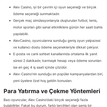
Alev Casino, iyi bir çevrim içi oyun seçeneği ve birçok
ödeme seçeneği sunmaktadır.
Gerçek maç simülasyonlarıyla oluşturulan futbol, tenis,
motor sporları gibi sanal etkinliklere günün her saati bahis
yapılabilir.
AlevCasino, oyuncularına sunduğu geniş oyun yelpazesi
ve kullanıcı dostu ödeme seçenekleriyle dikkat çekiyor.
E-posta ve canlı sohbet kanallarında ortalama ilk yanıt
süresi 2 dakikadır, karmaşık hesap veya ödeme sorunları
ise en geç 4 iş saati içinde çözülür.
Alev-Casino’nin sunduğu en popüler kampanyalardan biri,
yeni üyelere özel hoş geldin bonusları.
Para Yatırma ve Çekme Yöntemleri
Bazı oyuncular, Alev Casino’daki birçok seçeneği fazla
bulabilirler. Fakat bu durum, farklı tercihleri olan geniş bir