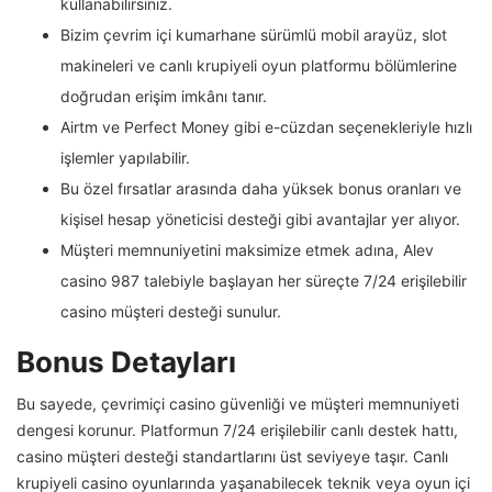
kullanabilirsiniz.
Bizim çevrim içi kumarhane sürümlü mobil arayüz, slot
makineleri ve canlı krupiyeli oyun platformu bölümlerine
doğrudan erişim imkânı tanır.
Airtm ve Perfect Money gibi e-cüzdan seçenekleriyle hızlı
işlemler yapılabilir.
Bu özel fırsatlar arasında daha yüksek bonus oranları ve
kişisel hesap yöneticisi desteği gibi avantajlar yer alıyor.
Müşteri memnuniyetini maksimize etmek adına, Alev
casino 987 talebiyle başlayan her süreçte 7/24 erişilebilir
casino müşteri desteği sunulur.
Bonus Detayları
Bu sayede, çevrimiçi casino güvenliği ve müşteri memnuniyeti
dengesi korunur. Platformun 7/24 erişilebilir canlı destek hattı,
casino müşteri desteği standartlarını üst seviyeye taşır. Canlı
krupiyeli casino oyunlarında yaşanabilecek teknik veya oyun içi