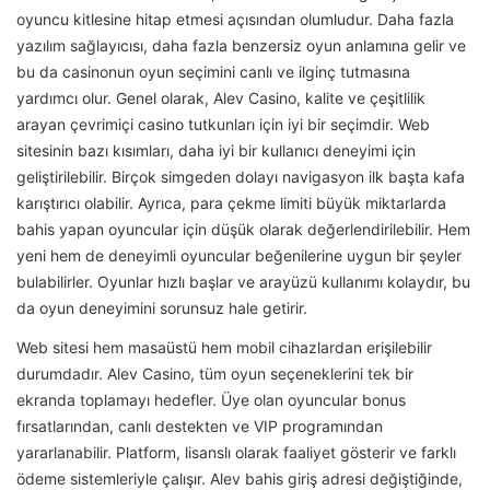
oyuncu kitlesine hitap etmesi açısından olumludur. Daha fazla
yazılım sağlayıcısı, daha fazla benzersiz oyun anlamına gelir ve
bu da casinonun oyun seçimini canlı ve ilginç tutmasına
yardımcı olur. Genel olarak, Alev Casino, kalite ve çeşitlilik
arayan çevrimiçi casino tutkunları için iyi bir seçimdir. Web
sitesinin bazı kısımları, daha iyi bir kullanıcı deneyimi için
geliştirilebilir. Birçok simgeden dolayı navigasyon ilk başta kafa
karıştırıcı olabilir. Ayrıca, para çekme limiti büyük miktarlarda
bahis yapan oyuncular için düşük olarak değerlendirilebilir. Hem
yeni hem de deneyimli oyuncular beğenilerine uygun bir şeyler
bulabilirler. Oyunlar hızlı başlar ve arayüzü kullanımı kolaydır, bu
da oyun deneyimini sorunsuz hale getirir.
Web sitesi hem masaüstü hem mobil cihazlardan erişilebilir
durumdadır. Alev Casino, tüm oyun seçeneklerini tek bir
ekranda toplamayı hedefler. Üye olan oyuncular bonus
fırsatlarından, canlı destekten ve VIP programından
yararlanabilir. Platform, lisanslı olarak faaliyet gösterir ve farklı
ödeme sistemleriyle çalışır. Alev bahis giriş adresi değiştiğinde,