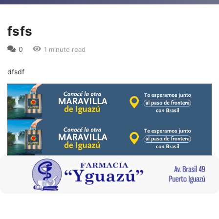
fsfs
0
1 minute read
dfsdf