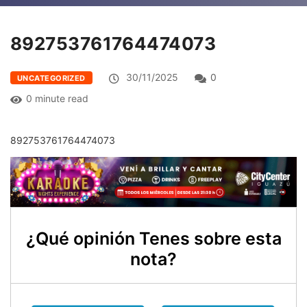
892753761764474073
30/11/2025
0
UNCATEGORIZED
0 minute read
892753761764474073
¿Qué opinión Tenes sobre esta
nota?