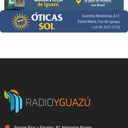
Pasaje Rios y Paraiso, B° Almirante Brown