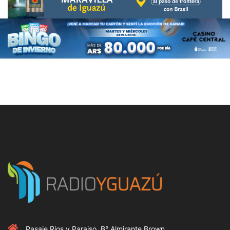
Pasaje Rios y Paraiso, B° Almirante Brown