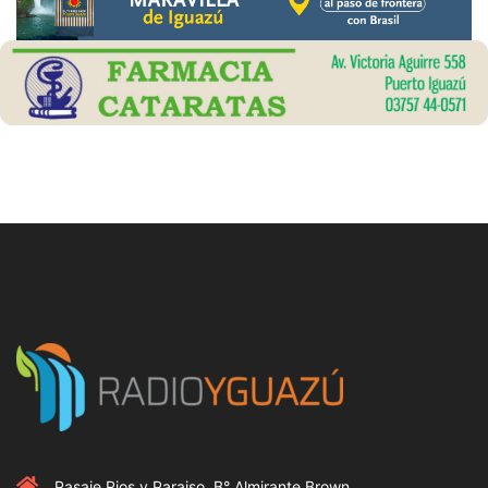
Pasaje Rios y Paraiso, B° Almirante Brown