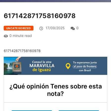
617142871758160978
17/09/2025
0
UNCATEGORIZED
0 minute read
617142871758160978
¿Qué opinión Tenes sobre esta
nota?