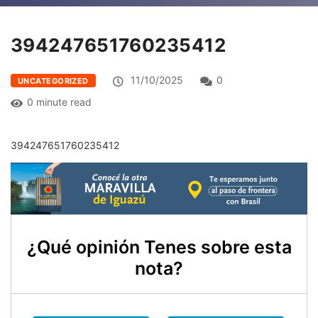
394247651760235412
11/10/2025
0
UNCATEGORIZED
0 minute read
394247651760235412
¿Qué opinión Tenes sobre esta
nota?