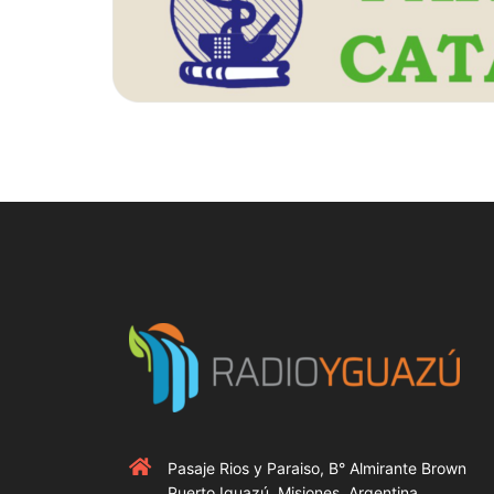
Pasaje Rios y Paraiso, B° Almirante Brown
Puerto Iguazú, Misiones, Argentina